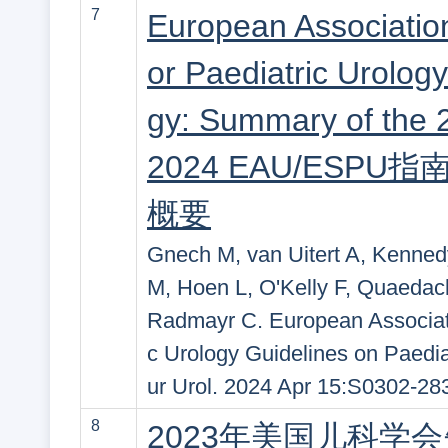
7
European Association
or Paediatric Urology
gy: Summary of the 
2024 EAU/ES
概要
Gnech M, van Uitert A, Kenned
M, Hoen L, O'Kelly F, Quaedac
Radmayr C. European Associati
c Urology Guidelines on Paedi
ur Urol. 2024 Apr 15:S0302-28
8
2023年美国儿科学