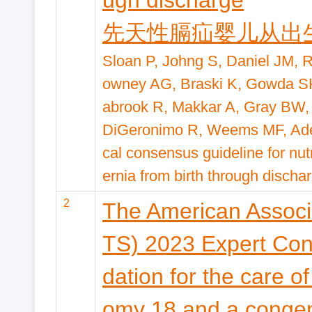
ugh discharge
先天性膈疝婴儿从出
Sloan P, Johng S, Daniel JM, 
owney AG, Braski K, Gowda S
abrook R, Makkar A, Gray BW, 
DiGeronimo R, Weems MF, Ades
cal consensus guideline for nutr
ernia from birth through discha
2
The American Associa
TS) 2023 Expert C
dation for the care of
omy 18 and a congeni