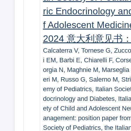
ric Endocrinology and
f Adolescent Medicine
2024 意大利意见
Calcaterra V, Tornese G, Zucco
i EM, Barbi E, Chiarelli F, Cors
orgia N, Maghnie M, Marseglia 
eri M, Russo G, Salerno M, Str
emy of Pediatrics, Italian Societ
docrinology and Diabetes, Itali
ety of Child and Adolescent Ne
anagement: position paper from 
Society of Pediatrics, the Itali