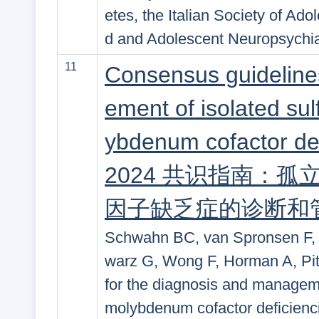
etes, the Italian Society of Ado
d and Adolescent Neuropsychiatr
11
Consensus guideline
ement of isolated sul
ybdenum cofactor def
2024 共识指南：
因子缺乏症的诊断和
Schwahn BC, van Spronsen F, 
warz G, Wong F, Horman A, Pit
for the diagnosis and managemen
molybdenum cofactor deficienci