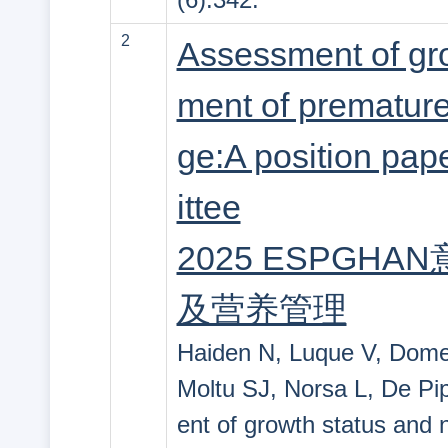
2
Assessment of gro
ment of prematurel
ge:A position pa
ittee
2025 ESPG
及营养管理
Haiden N, Luque V, Domell
Moltu SJ, Norsa L, De Pi
ent of growth status and 