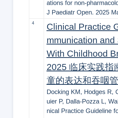
ations for non-pharmacol
J Paediatr Open. 2025 M
4
Clinical Practice
mmunication and 
With Childhood B
2025 临床实
童的表达和吞咽
Docking KM, Hodges R, C
uier P, Dalla-Pozza L, W
nical Practice Guideline