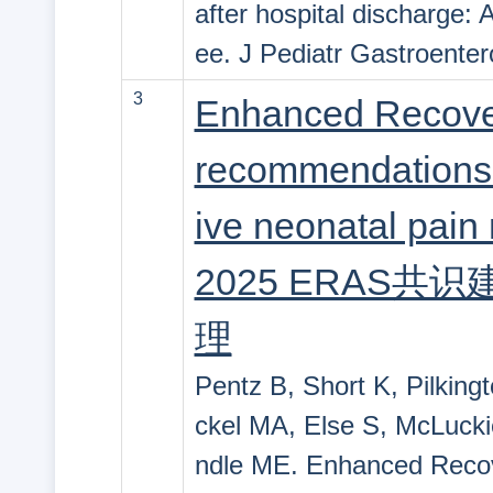
after hospital discharge:
ee. J Pediatr Gastroenter
3
Enhanced Recover
recommendations 
ive neonatal pai
2025 ERAS
理
Pentz B, Short K, Pilkin
ckel MA, Else S, McLuckie
ndle ME. Enhanced Reco