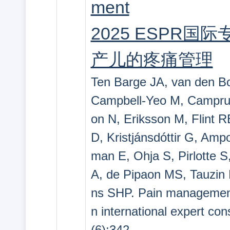
ment
2025 ESPR
产儿的疼痛管理
Ten Barge JA, van den Bo
Campbell-Yeo M, Camprub
on N, Eriksson M, Flint R
D, Kristjánsdóttir G, Am
man E, Ohja S, Pirlotte S
A, de Pipaon MS, Tauzin 
ns SHP. Pain management i
n international expert co
(6):342.