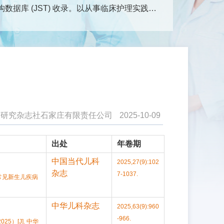
据库 (JST) 收录。以从事临床护理实践、
学科领域的研究成果、护理实践经验以及新理
医护理、护理管理、护理教育、综述、循证护
术交流的园地。
查看更多
）
与研究杂志社石家庄有限责任公司
2025-10-09
出处
年卷期
中国当代儿科
2025,27(9):102
杂志
7-1037.
常见新生儿疾病
中华儿科杂志
2025,63(9):960
-966.
）[J]. 中华