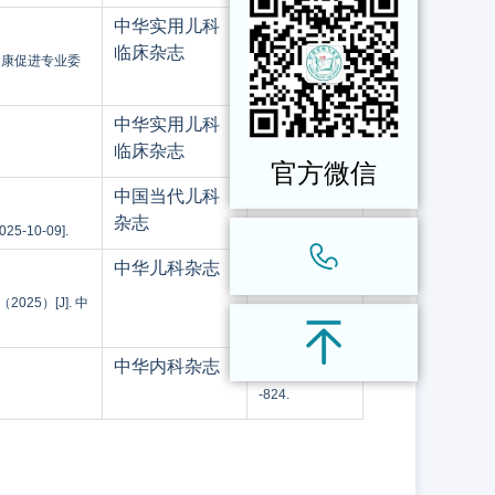
中华实用儿科
2025,40(9):653
临床杂志
-656.
健康促进专业委
中华实用儿科
2025,40(9):657
临床杂志
-662.
官方微信
中国当代儿科
网络首发：202
杂志
5-09-19
10-09].
中华儿科杂志
网络首发
5）[J]. 中
中华内科杂志
2025,64(9):812
-824.