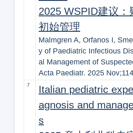
2025 WSPID
初始管理
Malmgren A, Orfanos I, Sme
y of Paediatric Infectious D
al Management of Suspected
Acta Paediatr. 2025 Nov;11
7
Italian pediatric ex
agnosis and managem
s