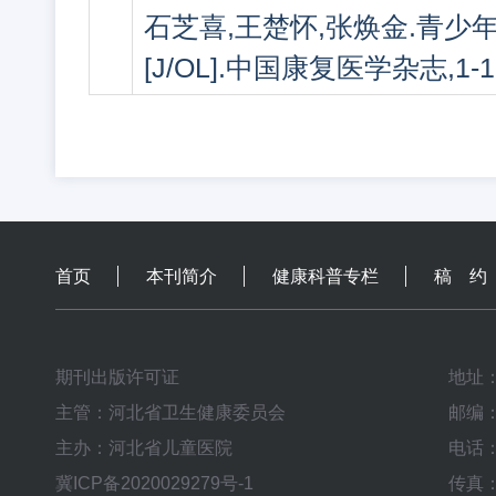
石芝喜,王楚怀,张焕金.青少
[J/OL].中国康复医学杂志,1-11[
首页
本刊简介
健康科普专栏
稿 约
期刊出版许可证
地址
主管：河北省卫生健康委员会
邮编：
主办：河北省儿童医院
电话：0
冀ICP备2020029279号-1
传真：0