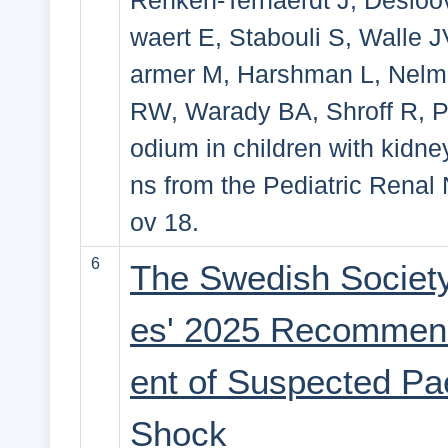
Renken-Terhaerdt J, Desloo
waert E, Stabouli S, Walle 
armer M, Harshman L, Nelm
RW, Warady BA, Shroff R, P
odium in children with kidn
ns from the Pediatric Renal 
ov 18.
6
The Swedish Society 
es' 2025 Recommenda
ent of Suspected Pae
Shock